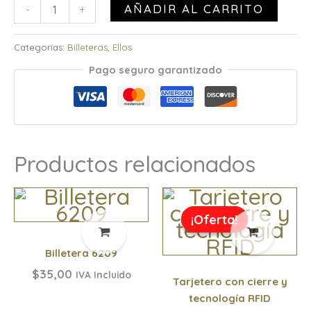
AÑADIR AL CARRITO
-
+
Categorías:
Billeteras
,
Ellos
Pago seguro garantizado
Productos relacionados
El
El
precio
precio
¡Oferta!
¡Oferta!
original
actual
era:
es:
Billetera 6209
$24,99.
$15,00.
$
35,00
IVA Incluido
Tarjetero con cierre y
tecnología RFID