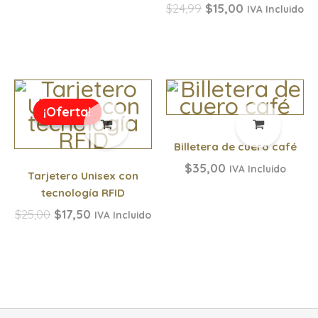
$
24,99
$
15,00
IVA Incluido
El
El
precio
precio
¡Oferta!
¡Oferta!
original
actual
era:
es:
Billetera de cuero café
$25,00.
$17,50.
$
35,00
IVA Incluido
Tarjetero Unisex con
tecnología RFID
$
25,00
$
17,50
IVA Incluido