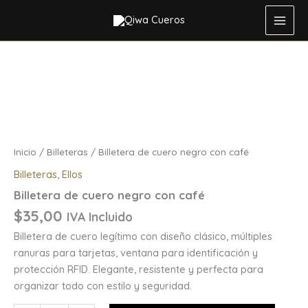
negro
Ir
con
al
café
contenido
Billetera
cantidad
de
cuero
negro
con
café
cantidad
Inicio
/
Billeteras
/ Billetera de cuero negro con café
Billeteras
,
Ellos
Billetera de cuero negro con café
$
35,00
IVA Incluido
Billetera de cuero legítimo con diseño clásico, múltiples
ranuras para tarjetas, ventana para identificación y
protección RFID. Elegante, resistente y perfecta para
organizar todo con estilo y seguridad.