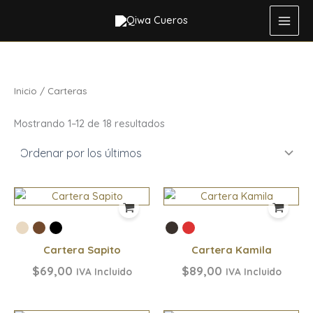
Ordenado
Ir
por
los
al
últimos
contenido
Inicio
/ Carteras
Mostrando 1–12 de 18 resultados
Cartera Sapito
Cartera Kamila
$
69,00
$
89,00
IVA Incluido
IVA Incluido