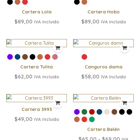
Cartera Lola
Cartera Hobo
$
89,00
$
89,00
IVA Incluido
IVA Incluido
Cartera Tulita
Canguros dama
$
62,00
$
58,00
IVA Incluido
IVA Incluido
Rango
de
Cartera 3993
precios
desde
$
49,00
IVA Incluido
$65,00
Cartera Belén
hasta
$69,00
$
65,00
-
$
69,00
IVA