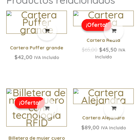
El
El
precio
precio
¡Oferta!
¡Oferta!
original
actual
era:
es:
Cartera Reata
$65,00.
$45,50.
Cartera Puffer grande
$
65,00
$
45,50
IVA
$
42,00
Incluido
IVA Incluido
El
El
precio
precio
¡Oferta!
¡Oferta!
original
actual
era:
es:
Cartera Alejandra
$39,00.
$19,50.
$
89,00
IVA Incluido
Billetera de mujer cuero