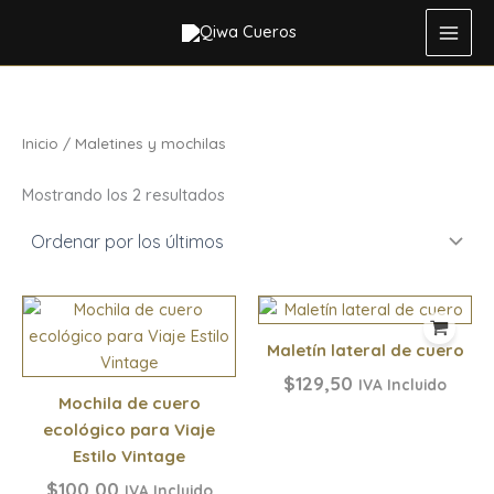
Ordenado
Ir
por
los
al
últimos
contenido
Inicio
/ Maletines y mochilas
Mostrando los 2 resultados
Maletín lateral de cuero
$
129,50
IVA Incluido
Mochila de cuero
ecológico para Viaje
Estilo Vintage
$
100,00
IVA Incluido