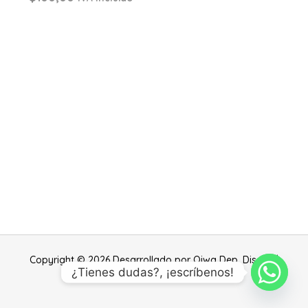
Copyright © 2026 Desarrollado por Qiwa Dep. Diseño |
¿Tienes dudas?, ¡escríbenos!
Todos Los Derechos Reservados