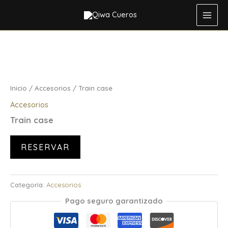
Ir
al
contenido
Inicio
/
Accesorios
/ Train case
Accesorios
Train case
RESERVAR
Categoría:
Accesorios
Pago seguro garantizado