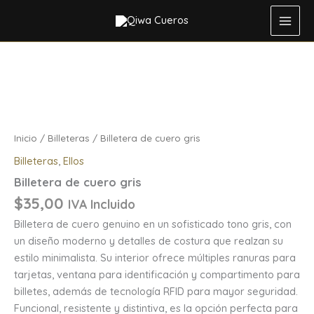
gris
Ir
cantidad
al
contenido
Billetera
de
cuero
gris
cantidad
Inicio
/
Billeteras
/ Billetera de cuero gris
Billeteras
,
Ellos
Billetera de cuero gris
$
35,00
IVA Incluido
Billetera de cuero genuino en un sofisticado tono gris, con
un diseño moderno y detalles de costura que realzan su
estilo minimalista. Su interior ofrece múltiples ranuras para
tarjetas, ventana para identificación y compartimento para
billetes, además de tecnología RFID para mayor seguridad.
Funcional, resistente y distintiva, es la opción perfecta para