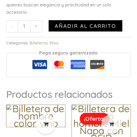
quienes buscan elegancia y practicidad en un solo
accesorio.
AÑADIR AL CARRITO
-
+
Categorías:
Billeteras
,
Ellos
Pago seguro garantizado
Productos relacionados
El
El
precio
precio
¡Oferta!
¡Oferta!
original
actual
era:
es:
$34,99.
$17,50.